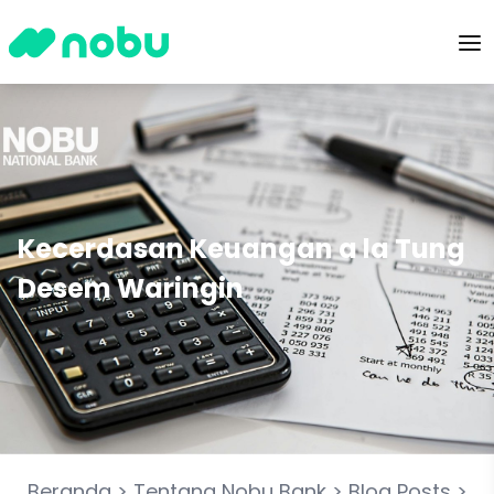
Kecerdasan Keuangan a la Tung
Desem Waringin
Beranda
>
Tentang Nobu Bank
>
Blog Posts
>