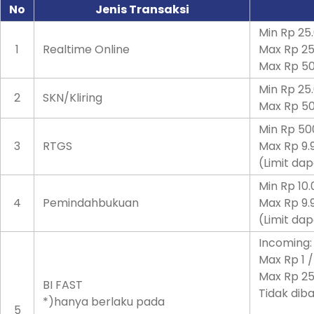
No
Jenis Transaksi
Min Rp 25
1
Realtime Online
Max Rp 25
Max Rp 50
Min Rp 25
2
SKN/Kliring
Max Rp 50
Min Rp 50
3
RTGS
Max Rp 9.9
(Limit da
Min Rp 10
4
Pemindahbukuan
Max Rp 9.9
(Limit da
Incoming:
Max Rp 1 /
Max Rp 25
BI FAST
Tidak diba
*)hanya berlaku pada
5