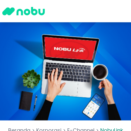
Beranda
>
Korporasi
>
E-Channel
>
NobuLink