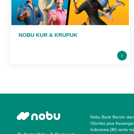
NOBU KUR & KRUPUK
Nobu Bank Berizin dan
Otoritas jasa Keuanga
Indonesia (BI) serta 