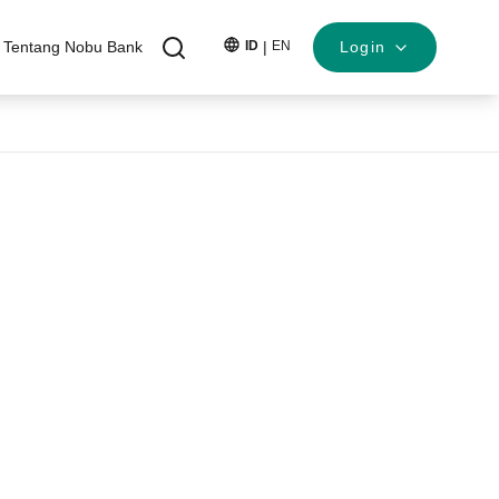
Tentang Nobu Bank
ID
|
EN
Login