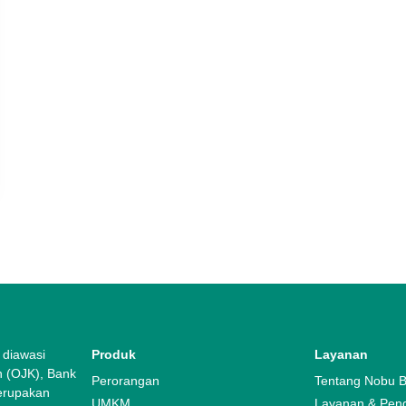
 diawasi
Produk
Layanan
n (OJK), Bank
Perorangan
Tentang Nobu 
merupakan
UMKM
Layanan & Pen