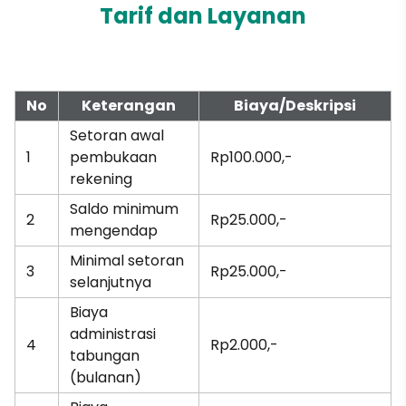
Tarif dan Layanan
No
Keterangan
Biaya/Deskripsi
Setoran awal
1
pembukaan
Rp100.000,-
rekening
Saldo minimum
2
Rp25.000,-
mengendap
Minimal setoran
3
Rp25.000,-
selanjutnya
Biaya
administrasi
4
Rp2.000,-
tabungan
(bulanan)