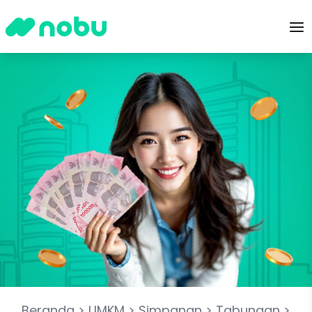
Beranda
>
UMKM
>
Simpanan
>
Tabungan
>