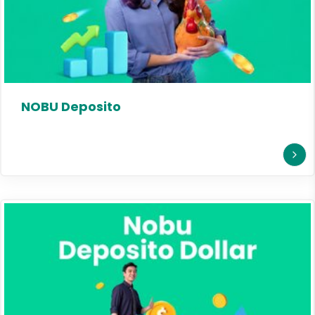
NOBU Deposito