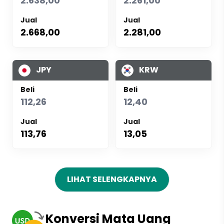
2.638,00
2.261,00
Jual
Jual
2.668,00
2.281,00
JPY
KRW
Beli
Beli
112,26
12,40
Jual
Jual
113,76
13,05
LIHAT SELENGKAPNYA
Konversi Mata Uang