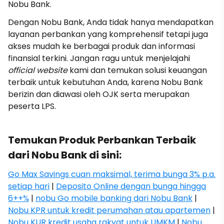
Nobu Bank.
Dengan Nobu Bank, Anda tidak hanya mendapatkan
layanan perbankan yang komprehensif tetapi juga
akses mudah ke berbagai produk dan informasi
finansial terkini. Jangan ragu untuk menjelajahi
official website
kami dan temukan solusi keuangan
terbaik untuk kebutuhan Anda, karena Nobu Bank
berizin dan diawasi oleh OJK serta merupakan
peserta LPS.
Temukan Produk Perbankan Terbaik
dari Nobu Bank di sini:
Go Max Savings cuan maksimal, terima bunga 3% p.a.
setiap hari
|
Deposito Online dengan bunga hingga
6++%
|
nobu Go mobile banking dari Nobu Bank
|
Nobu KPR untuk kredit perumahan atau apartemen
|
Nobu KUR kredit usaha rakyat untuk UMKM
|
Nobu