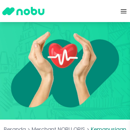
Beranda
>
Merchant NOBU QRIS
>
Kemanusiaan