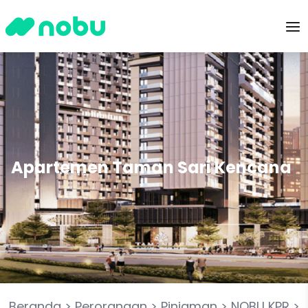
Apartemen Taman Sari Kencana
Beranda
>
Perorangan
>
Pinjaman
>
NOBU KPR
>