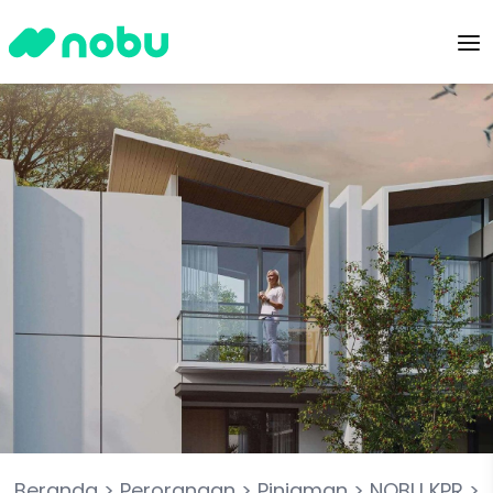
Beranda
>
Perorangan
>
Pinjaman
>
NOBU KPR
>