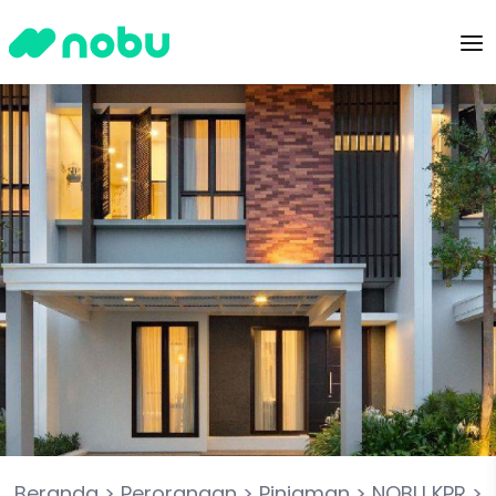
Beranda
>
Perorangan
>
Pinjaman
>
NOBU KPR
>