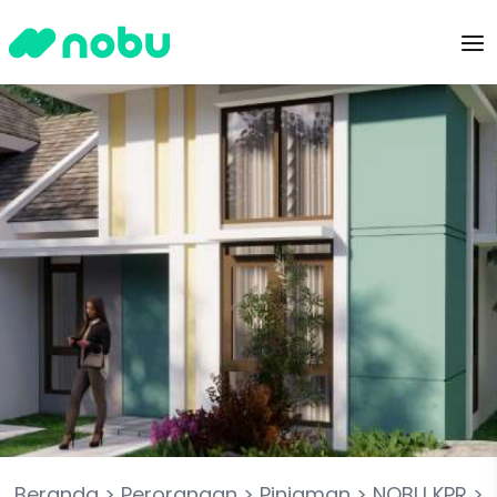
Beranda
>
Perorangan
>
Pinjaman
>
NOBU KPR
>