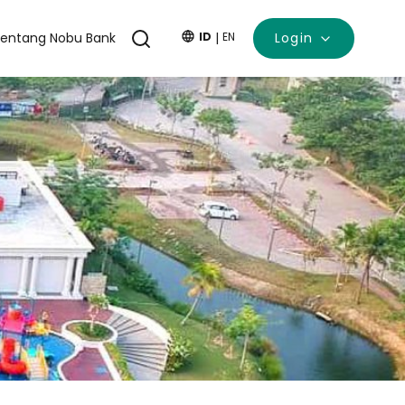
entang Nobu Bank
ID
|
EN
Login