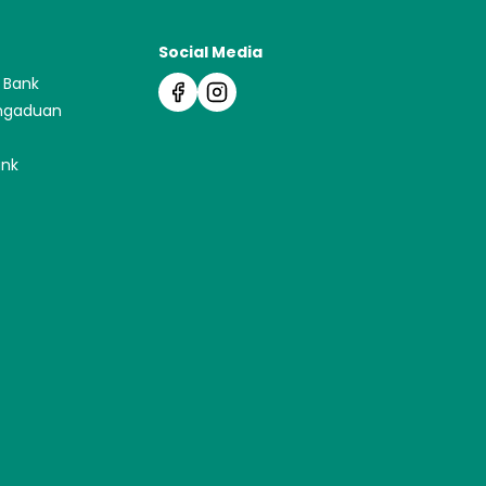
Social Media
 Bank
ngaduan
ank