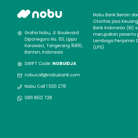
Nobu Bank Berizin da
Otoritas jasa Keuan
Bank Indonesia (BI) s
Graha Nobu, Jl. Boulevard
merupakan peserta
Diponegoro No. 101, Lippo
Lembaga Penjamin 
Karawaci, Tangerang 15810,
(LPS)
Banten, Indonesia
SWIFT Code:
NOBUIDJA
nobucall@nobubank.com
Nobu Call 1 500 278
0811 8512 728