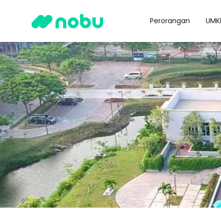
Perorangan
UMK
Nobu Corporate Social Responsibility