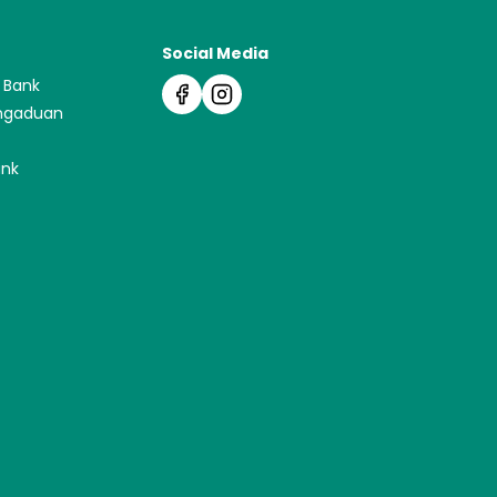
Social Media
 Bank
ngaduan
ank