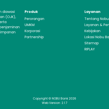
n diawasi
Produk
Layanan
gan (OJK),
Perorangan
Tentang Nobu
erta
UMKM
Layanan & Pe
 penjaminan
Korporasi
Kebijakan
Simpanan
Partnership
Lokasi Nobu B
Sitemap
RIPLAY
Copyright © NOBU Bank 2026
Web Version: 2.1.7