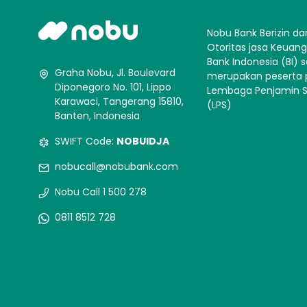
Nobu Bank Berizin da
Otoritas jasa Keuan
Bank Indonesia (BI) s
Graha Nobu, Jl. Boulevard
merupakan peserta
Diponegoro No. 101, Lippo
Lembaga Penjamin 
Karawaci, Tangerang 15810,
(LPS)
Banten, Indonesia
SWIFT Code:
NOBUIDJA
nobucall@nobubank.com
Nobu Call 1 500 278
0811 8512 728