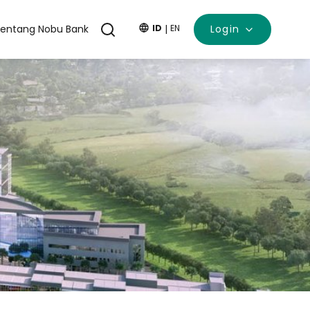
entang Nobu Bank
ID
|
EN
Login