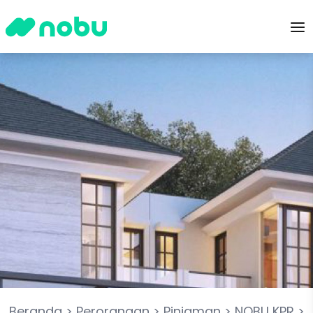
Beranda
>
Perorangan
>
Pinjaman
>
NOBU KPR
>