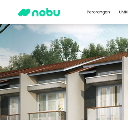
Perorangan
UMK
Nobu Corporate Social Responsibility