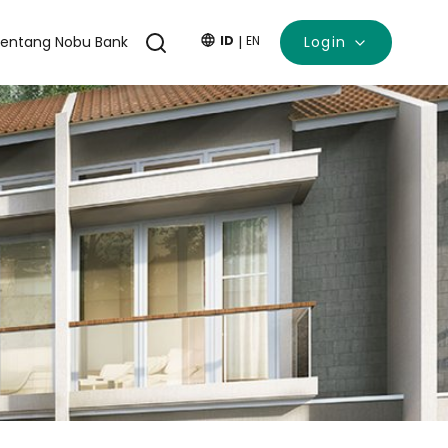
entang Nobu Bank
ID
|
EN
Login