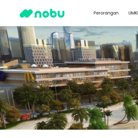
Perorangan
UMK
Nobu Corporate Social Responsibility