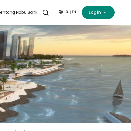
entang Nobu Bank
ID
|
EN
Login