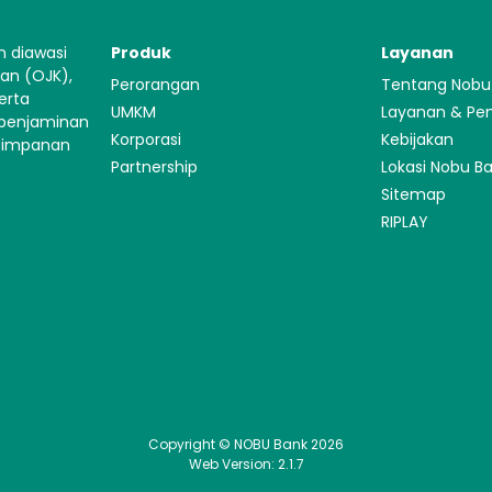
n diawasi
Produk
Layanan
gan (OJK),
Perorangan
Tentang Nobu
erta
UMKM
Layanan & Pe
 penjaminan
Korporasi
Kebijakan
Simpanan
Partnership
Lokasi Nobu B
Sitemap
RIPLAY
Copyright © NOBU Bank 2026
Web Version: 2.1.7