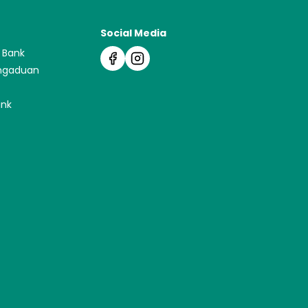
Social Media
 Bank
ngaduan
ank