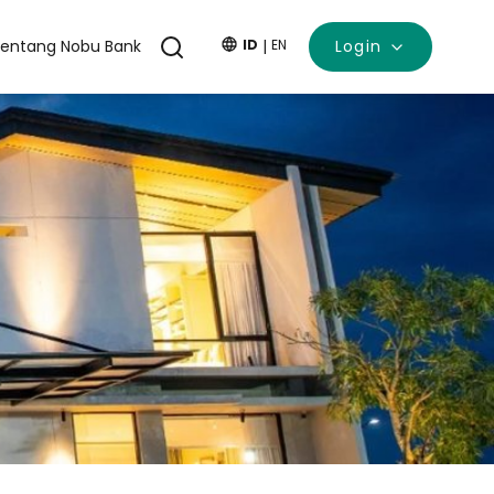
entang Nobu Bank
ID
|
EN
Login