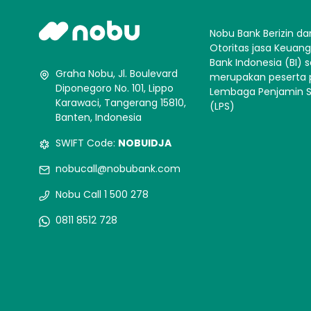
Nobu Bank Berizin da
Otoritas jasa Keuan
Bank Indonesia (BI) s
Graha Nobu, Jl. Boulevard
merupakan peserta
Diponegoro No. 101, Lippo
Lembaga Penjamin 
Karawaci, Tangerang 15810,
(LPS)
Banten, Indonesia
SWIFT Code:
NOBUIDJA
nobucall@nobubank.com
Nobu Call 1 500 278
0811 8512 728