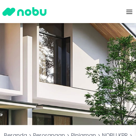
Beranda
>
Perorangan
>
Pinjaman
>
NOBU KPR
>