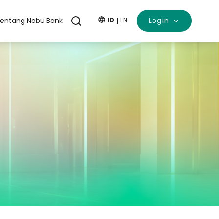
entang Nobu Bank
ID
|
EN
Login