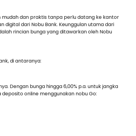
udah dan praktis tanpa perlu datang ke kantor
 digital dari Nobu Bank. Keunggulan utama dari
alah rincian bunga yang ditawarkan oleh Nobu
k, di antaranya:
ya. Dengan bunga hingga 6,00% p.a. untuk jangka
ga deposito online menggunakan nobu Go: