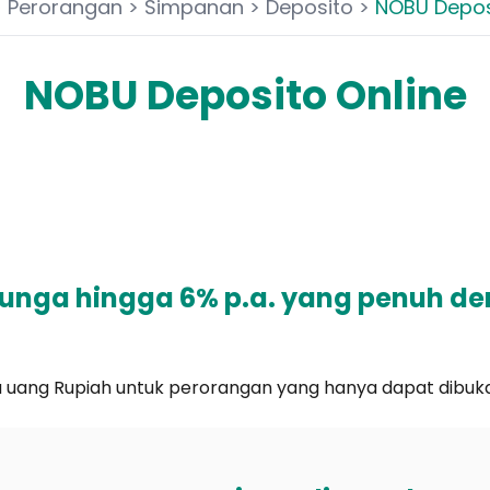
>
Perorangan
>
Simpanan
>
Deposito
>
NOBU Depos
NOBU Deposito Online
bunga hingga 6% p.a. yang penuh 
 uang Rupiah untuk perorangan yang hanya dapat dibuka 