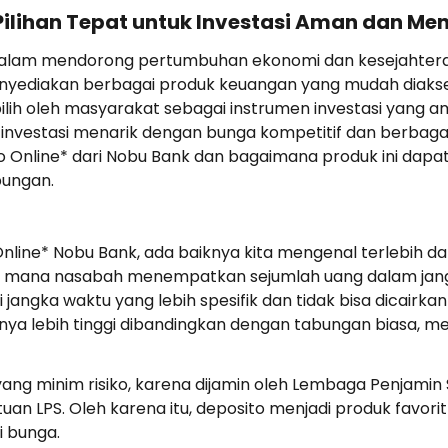
 Pilihan Tepat untuk Investasi Aman dan M
ng dalam mendorong pertumbuhan ekonomi dan kesejahtera
enyediakan berbagai produk keuangan yang mudah diak
pilih oleh masyarakat sebagai instrumen investasi yang 
vestasi menarik dengan bunga kompetitif dan berbagai ke
ine* dari Nobu Bank dan bagaimana produk ini dapat me
bungan.
line* Nobu Bank, ada baiknya kita mengenal terlebih da
di mana nasabah menempatkan sejumlah uang dalam jang
jangka waktu yang lebih spesifik dan tidak bisa dicairka
ya lebih tinggi dibandingkan dengan tabungan biasa, men
 yang minim risiko, karena dijamin oleh Lembaga Penjami
an LPS. Oleh karena itu, deposito menjadi produk favo
 bunga.