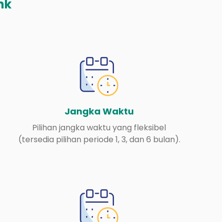
nk
Jangka Waktu
Pilihan jangka waktu yang fleksibel
(tersedia pilihan periode 1, 3, dan 6 bulan).