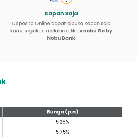
Kapan Saja
Deposito Online dapat dibuka kapan saja
kamu inginkan melalui aplikasi
nobu Go by
Nobu Bank
nk
Bunga (p.a)
5,25%
5,75%