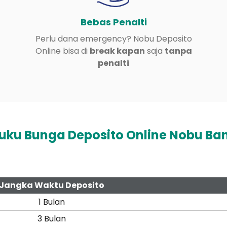
Bebas Penalti
Perlu dana emergency? Nobu Deposito
Online bisa di
break kapan
saja
tanpa
penalti
uku Bunga Deposito Online Nobu Ba
Jangka Waktu Deposito
1 Bulan
3 Bulan