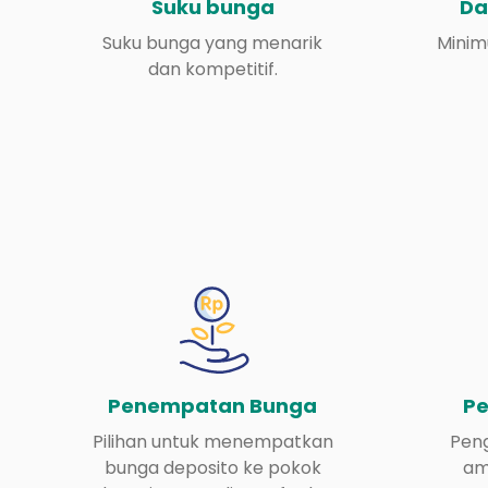
Suku bunga
Da
Suku bunga yang menarik
Mini
dan kompetitif.
Penempatan Bunga
Pe
Pilihan untuk menempatkan
Peng
bunga deposito ke pokok
am