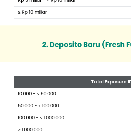
Rp 5 miliar - < Rp 10 miliar
≥ Rp 10 miliar
2. Deposito Baru (Fresh
Total Exposure ID
10.000 - < 50.000
50.000 - < 100.000
100.000 - < 1.000.000
≥ 1.000.000