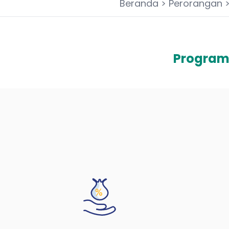
Beranda
>
Perorangan
Program 