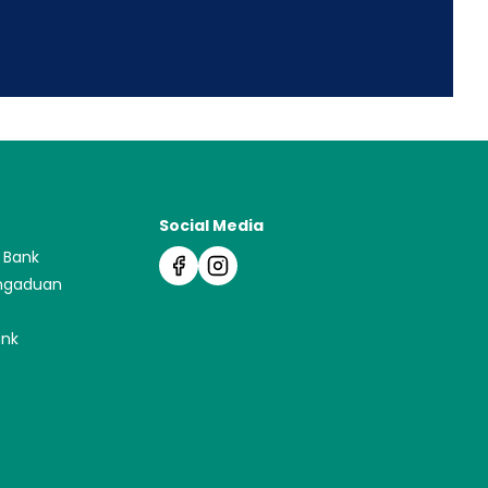
Social Media
 Bank
ngaduan
ank