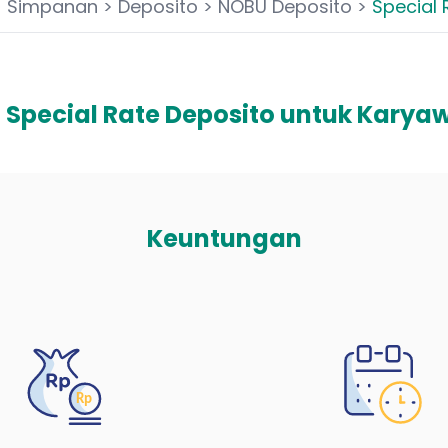
>
Simpanan
>
Deposito
>
NOBU Deposito
>
Special
Special Rate Deposito untuk Kary
Keuntungan