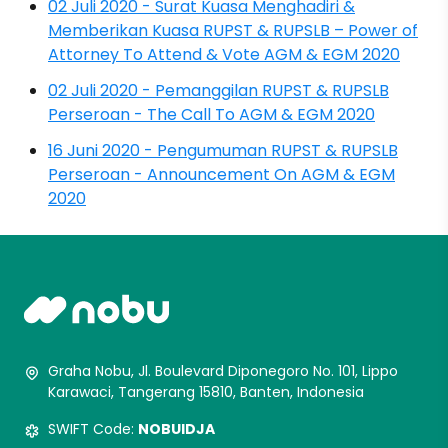
02 Juli 2020 - Surat Kuasa Menghadiri &
Memberikan Kuasa RUPST & RUPSLB – Power of
Attorney To Attend & Vote AGM & EGM 2020
02 Juli 2020 - Pemanggilan RUPST & RUPSLB
Perseroan - The Call To AGM & EGM 2020
16 Juni 2020 - Pengumuman RUPST & RUPSLB
Perseroan - Announcement On AGM & EGM
2020
Graha Nobu, Jl. Boulevard Diponegoro No. 101, Lippo
Karawaci, Tangerang 15810, Banten, Indonesia
SWIFT Code:
NOBUIDJA