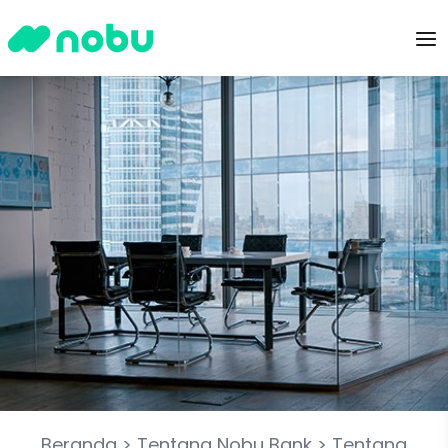
Beranda
>
Tentang Nobu Bank
>
Tentang